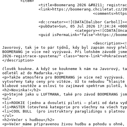
	<item>

		<title>Boomerang 2026 &#8211; registrace spuštěna!</title>

		<link>https://boomerang.chciletat.cz/2026/07/05/boomerang-2026-registrace-spustena/</link>

					<comments>https://boomerang.chciletat.cz/2026/07/05/boomerang-2026-registrace-spustena/#respond</comments>

		<dc:creator><![CDATA[Dalibor Carbol]]></dc:creator>

		<pubDate>Sun, 05 Jul 2026 17:24:24 +0000</pubDate>

				<category><![CDATA[Uncategorized]]></category>

		<guid isPermaLink="false">https://boomerang.chciletat.cz/?p=154</guid>

					<description><![CDATA[Letošní sezóna je ve znamení dlouhých přeletů kamkoliv člověk koukne. A když se koukneme k nám na 
Javorový, tak je to pár týdnů, kdy byl zapsán nový přel
BOOMERANG je více než vyzývavá. Při loňském závodě jsme
2026-registrace-spustena/" class="more-link">Pokračovat
</description>

										<content:encoded><![CDATA[<p>Letošní sezóna je ve znam
člověk koukne. A když se koukneme k nám na Javorový, ta
odletěl až do Maďarska.</p>

<p>Takže atmosféra pro BOOMERANG je více než vyzývavá. 
vytvořeny taky ceny pro vítěze. Už to nebudou “hlasité 
klubové soutěže a osloví to zajímavé spektrum pilotů, k
<h2>Novinka!</h2>

<p>Stejně jako u LUFTMANA, také pro závod BOOMERANG jsm
<ul>

<li>ROOKIE (jedno a dvouletí piloti – platí od data vyd
<li>MASTER (otevřená kategorie pro všechny na všech typ
<li>COOL BULL  (pro instruktory paraglidingu s platnou 
</ul>

<h2>Večer s hudbou</h2>

<p>Večer máme připravenou živou hudbu a pohodu u ohně, 