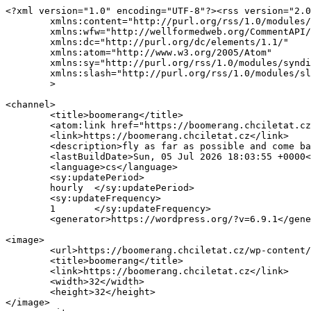
<?xml version="1.0" encoding="UTF-8"?><rss version="2.0
	xmlns:content="http://purl.org/rss/1.0/modules/content/"

	xmlns:wfw="http://wellformedweb.org/CommentAPI/"

	xmlns:dc="http://purl.org/dc/elements/1.1/"

	xmlns:atom="http://www.w3.org/2005/Atom"

	xmlns:sy="http://purl.org/rss/1.0/modules/syndication/"

	xmlns:slash="http://purl.org/rss/1.0/modules/slash/"

	>

<channel>

	<title>boomerang</title>

	<atom:link href="https://boomerang.chciletat.cz/feed/" rel="self" type="application/rss+xml" />

	<link>https://boomerang.chciletat.cz</link>

	<description>fly as far as possible and come back before sunset</description>

	<lastBuildDate>Sun, 05 Jul 2026 18:03:55 +0000</lastBuildDate>

	<language>cs</language>

	<sy:updatePeriod>

	hourly	</sy:updatePeriod>

	<sy:updateFrequency>

	1	</sy:updateFrequency>

	<generator>https://wordpress.org/?v=6.9.1</generator>

<image>

	<url>https://boomerang.chciletat.cz/wp-content/uploads/sites/11/2024/12/cropped-boomerang-logo2025_a-1-32x32.png</url>

	<title>boomerang</title>

	<link>https://boomerang.chciletat.cz</link>

	<width>32</width>

	<height>32</height>

</image> 
