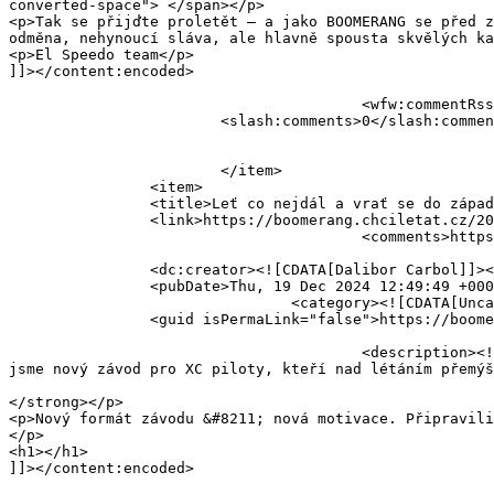
converted-space"> </span></p>

<p>Tak se přijďte proletět – a jako BOOMERANG se před z
odměna, nehynoucí sláva, ale hlavně spousta skvělých ka
<p>El Speedo team</p>

]]></content:encoded>

					<wfw:commentRss>https://boomerang.chciletat.cz/2026/07/05/boomerang-2026-registrace-spustena/feed/</wfw:commentRss>

			<slash:comments>0</slash:comments>

			</item>

		<item>

		<title>Leť co nejdál a vrať se do západu slunce!</title>

		<link>https://boomerang.chciletat.cz/2024/12/19/61/</link>

					<comments>https://boomerang.chciletat.cz/2024/12/19/61/#respond</comments>

		<dc:creator><![CDATA[Dalibor Carbol]]></dc:creator>

		<pubDate>Thu, 19 Dec 2024 12:49:49 +0000</pubDate>

				<category><![CDATA[Uncategorized]]></category>

		<guid isPermaLink="false">https://boomerang.chciletat.cz/?p=61</guid>

					<description><![CDATA[To je základní pravidlo našeho závodu Boomerang! Nový formát závodu &#8211; nová motivace. Připravili 
jsme nový závod pro XC piloty, kteří nad létáním přemýš
										<content:encoded><![CDATA[<p><strong>To je základní pra
</strong></p>

<p>Nový formát závodu &#8211; nová motivace. Připravili
</p>

<h1></h1>

]]></content:encoded>
