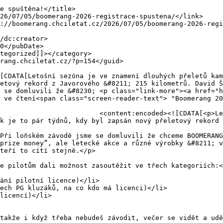
etový rekord z Javorového &#8211; 215 kilometrů. David Š
 se domluvili že &#8230; <p class="link-more"><a href="h
 ve čtení<span class="screen-reader-text"> "Boomerang 20
ení dlouhých přeletů kamkoliv 
k je to pár týdnů, kdy byl zapsán nový přeletový rekord 
Při loňském závodě jsme se domluvili že chceme BOOMERANG
prize money”, ale letecké akce a různé výrobky &#8211; v
teří to cítí stejně.</p>

e pilotům dali možnost zasoutěžit ve třech kategoriích:<
ání pilotní licence)</li>

ech PG kluzáků, na co kdo má licenci)</li>

licencí)</li>

takže i když třeba nebudeš závodit, večer se vidět a udě