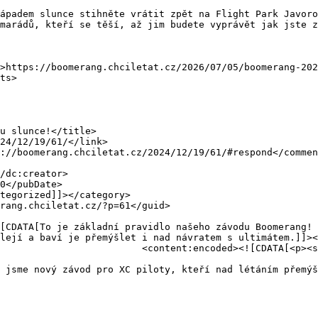
ápadem slunce stihněte vrátit zpět na Flight Park Javoro
marádů, kteří se těší, až jim budete vyprávět jak jste z
lejí a baví je přemýšlet i nad návratem s ultimátem.]]><
vidlo našeho závodu Boomerang!
 jsme nový závod pro XC piloty, kteří nad létáním přemý