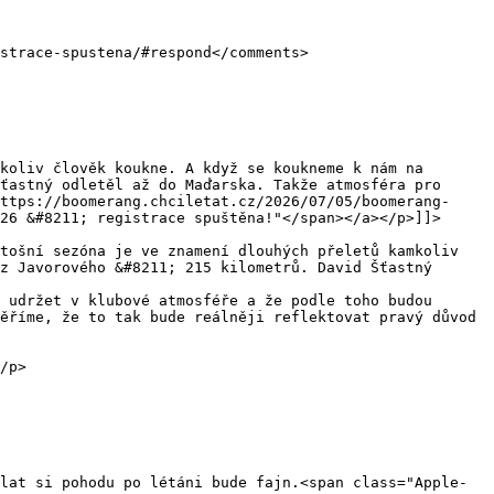
ťastný odletěl až do Maďarska. Takže atmosféra pro 
ttps://boomerang.chciletat.cz/2026/07/05/boomerang-
26 &#8211; registrace spuštěna!"</span></a></p>]]>
z Javorového &#8211; 215 kilometrů. David Šťastný 
 udržet v klubové atmosféře a že podle toho budou 
ěříme, že to tak bude reálněji reflektovat pravý důvod 
/p>

lat si pohodu po létáni bude fajn.<span class="Apple-