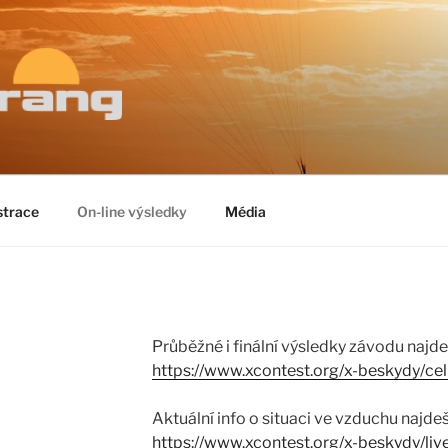
NG
e back before sunset
strace
On-line výsledky
Média
Průběžné i finální výsledky závodu najde
https://www.xcontest.org/x-beskydy/ce
Aktuální info o situaci ve vzduchu najdeš
https://www.xcontest.org/x-beskydy/liv