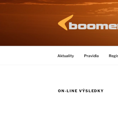
Přejít
k
obsahu
webu
BOOMERA
fly as far as possible and com
Aktuality
Pravidla
Regi
ON-LINE VÝSLEDKY