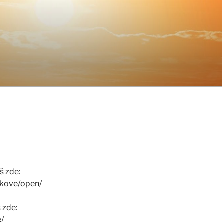
š zde:
lkove/open/
 zde:
e/